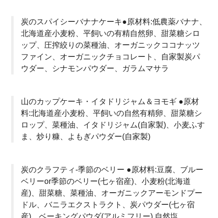
炭のスパイシーバナナケーキ●原材料:低農薬バナナ、
北海道産小麦粉、平飼いの有精自然卵、甜菜糖シロ
ップ、圧搾絞りの菜種油、オーガニックココナッツ
ファイン、オーガニックチョコレート、自家製炭パ
ウダー、シナモンパウダー、ガラムマサラ
山のカップケーキ・イタドリジャム＆ヨモギ ●原材
料:北海道産小麦粉、平飼いの自然有精卵、甜菜糖シ
ロップ、菜種油、イタドリジャム(自家製)、小麦ふす
ま、炒り糠、よもぎパウダー(自家製)
炭のクラフティ-季節のベリー ●原材料:豆腐、ブルー
ベリーor季節のベリー(七ヶ宿産)、小麦粉(北海道
産)、甜菜糖、菜種油、オーガニックアーモンドプー
ドル、バニラエクストラクト、炭パウダー(七ヶ宿
産)、ベーキングパウダ(アルミフリー),自然塩