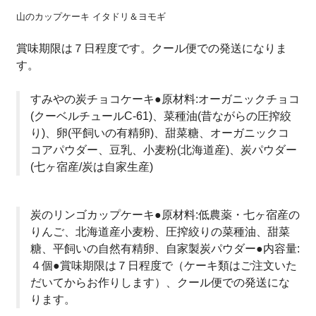
山のカップケーキ イタドリ＆ヨモギ
賞味期限は７日程度です。クール便での発送になりま
す。
すみやの炭チョコケーキ●原材料:オーガニックチョコ
(クーベルチュールC-61)、菜種油(昔ながらの圧搾絞
り)、卵(平飼いの有精卵)、甜菜糖、オーガニックコ
コアパウダー、豆乳、小麦粉(北海道産)、炭パウダー
(七ヶ宿産/炭は自家生産)
炭のリンゴカップケーキ●原材料:低農薬・七ヶ宿産の
りんご、北海道産小麦粉、圧搾絞りの菜種油、甜菜
糖、平飼いの自然有精卵、自家製炭パウダー●内容量:
４個●賞味期限は７日程度で（ケーキ類はご注文いた
だいてからお作りします）、クール便での発送にな
ります。