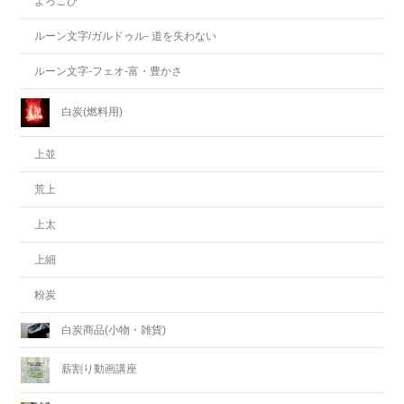
よろこび
ルーン文字/ガルドゥル- 道を失わない
ルーン文字-フェオ-富・豊かさ
白炭(燃料用)
上並
荒上
上太
上細
粉炭
白炭商品(小物・雑貨)
薪割り動画講座