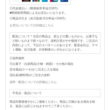
◎代金後払い（郵便振替:料金220円）
■郵便振替用紙によるお支払いになります。
◎商品代引き（佐川急便:代引料金+330円）
お支払いについての詳細はこちら
配送について＊当店の商品は、炭などの重いものから、お菓子な
ど軽いものまで様々なので、送料計算がやや複雑です。ご注文の
内容によって、下記の３パターンがあります。配送会社は、ヤマ
ト運輸、佐川急便、日本郵便のいずれかになります。
◎送料無料
①お菓子・白炭商品(小物・雑貨)・その他の場合
②冷蔵品(ケーキ)がご注文に入る場合
③白炭(燃料用)のご注文の送料
送料・配送についての詳細はこちら
不良品・返品について
商品到着後速やかにご連絡ください。商品に欠陥がある場合を除
き、返品には応じかねますのでご了承ください。