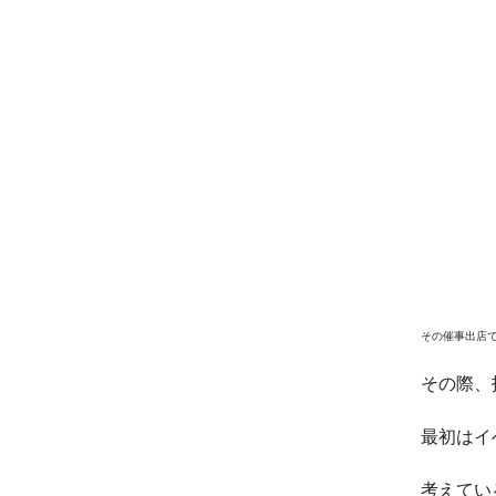
その催事出店
その際、
最初はイ
考えてい