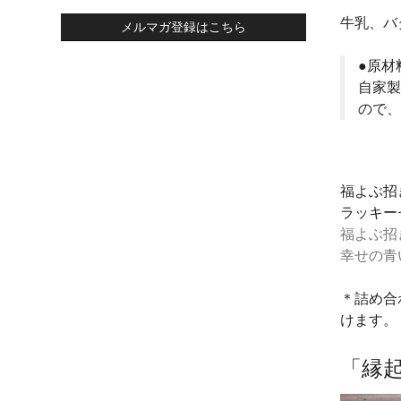
牛乳、バ
メルマガ登録はこちら
●原材
自家製
ので、
福よぶ招
ラッキー
福よぶ招
幸せの青
＊詰め合
けます。
「縁