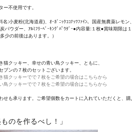
ター不使用です。
料名:小麦粉(北海道産)、ｵｰｶﾞﾆｯｸｺｺﾅｯﾂﾌｧｲﾝ、国産無農
炭パウダー、ｱﾙﾐﾌﾘｰﾍﾞｰｷﾝｸﾞﾊﾟｳﾀﾞｰ●内容量:１枚●賞
多少の前後はあります。）
き猫クッキー、幸せの青い鳥クッキー、ともに、
セブンの７枚のセットございます。
き猫クッキーでで７枚をご希望の場合はこちらから
い鳥クッキーでで７枚をご希望の場合はこちらから
わせも承ります。ご希望個数をカートに入れていただくと、購
起ものを作るべし！」