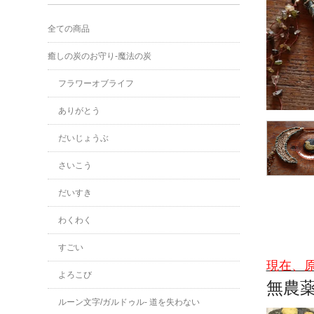
全ての商品
癒しの炭のお守り-魔法の炭
フラワーオブライフ
ありがとう
だいじょうぶ
さいこう
だいすき
わくわく
すごい
現在、
よろこび
無農
ルーン文字/ガルドゥル- 道を失わない