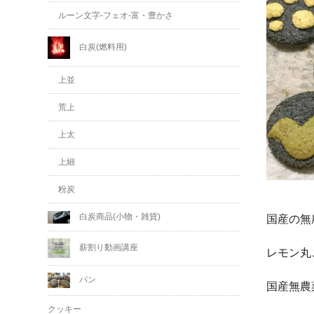
ルーン文字-フェオ-富・豊かさ
白炭(燃料用)
上並
荒上
上太
上細
粉炭
白炭商品(小物・雑貨)
国産の無
薪割り動画講座
レモン丸
パン
国産無農
クッキー