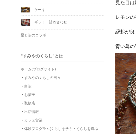
見た目は
ケーキ
レモンの
ギフト・詰め合わせ
縁起が良
星と炭のコラボ
青い鳥の
"すみやのくらし"とは
ホーム(ブログサイト)
・
すみやのくらしの日々
・
白炭
・
お菓子
・
取扱店
・
出店情報
・
カフェ営業
・
体験プログラム[くらしを学ぶ・くらしを遊ぶ