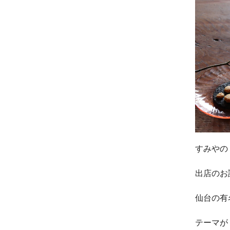
すみやの
出店のお
仙台の有
テーマが