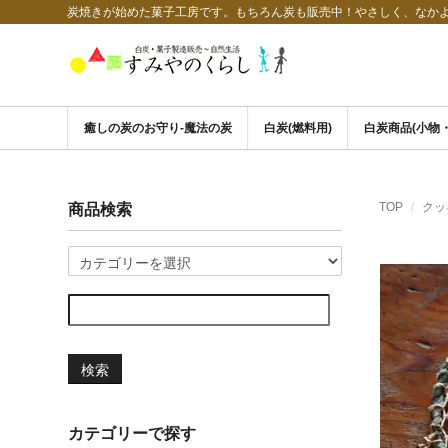
炭焼きが始めた菓子工房です。もちろん炭も販売中！やさしく、なか
癒しの炭のお守り-魔法の炭
白炭(燃料用)
白炭商品(小物
TOP
クッ
商品検索
検索
カテゴリーで探す