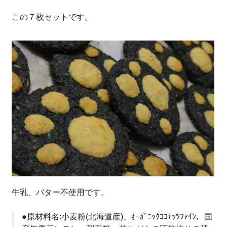
この７枚セットです。
牛乳、バター不使用です。
●原材料名:小麦粉(北海道産)、ｵｰｶﾞﾆｯｸｺｺﾅｯﾂﾌｧｲﾝ、国