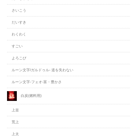
さいこう
だいすき
わくわく
すごい
よろこび
ルーン文字/ガルドゥル- 道を失わない
ルーン文字-フェオ-富・豊かさ
白炭(燃料用)
上並
荒上
上太