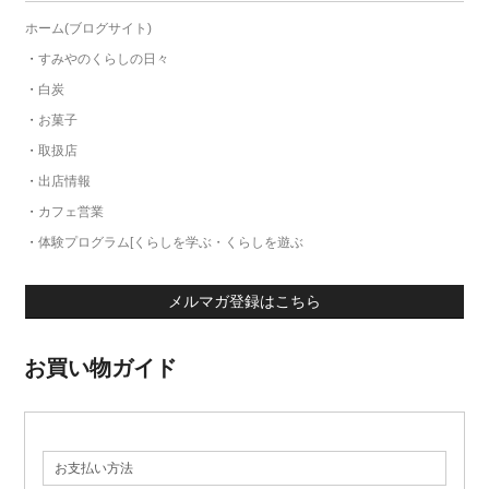
ホーム(ブログサイト)
・
すみやのくらしの日々
・
白炭
・
お菓子
・
取扱店
・
出店情報
・
カフェ営業
・
体験プログラム[くらしを学ぶ・くらしを遊ぶ
メルマガ登録はこちら
お買い物ガイド
お支払い方法