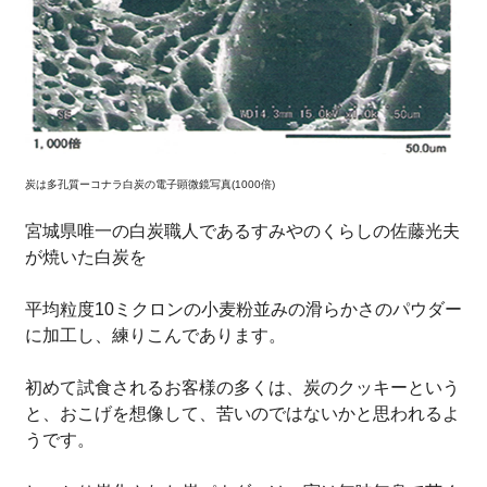
炭は多孔質ーコナラ白炭の電子顕微鏡写真(1000倍)
宮城県唯一の白炭職人であるすみやのくらしの佐藤光夫
が焼いた白炭を
平均粒度10ミクロンの小麦粉並みの滑らかさのパウダー
に加工し、練りこんであります。
初めて試食されるお客様の多くは、炭のクッキーという
と、おこげを想像して、苦いのではないかと思われるよ
うです。