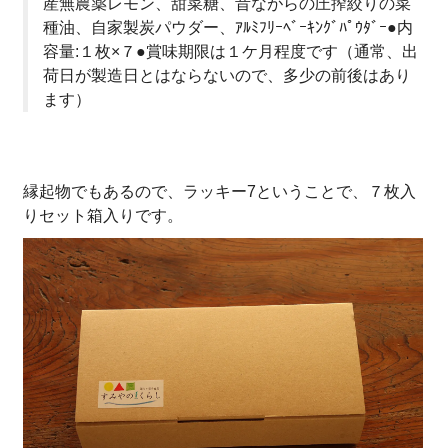
産無農薬レモン、甜菜糖、昔ながらの圧搾絞りの菜
種油、自家製炭パウダー、ｱﾙﾐﾌﾘｰﾍﾞｰｷﾝｸﾞﾊﾟｳﾀﾞｰ●内
容量:１枚×７●賞味期限は１ケ月程度です（通常、出
荷日が製造日とはならないので、多少の前後はあり
ます）
縁起物でもあるので、ラッキー7ということで、７枚入
りセット箱入りです。