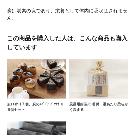
炭は炭素の塊であり、栄養として体内に吸収はされませ
ん。
この商品を購入した人は、こんな商品も購入
しています
炭ﾁｮｺｹｰｷ７個、炭のｽﾊﾟｲｼｰﾊﾞﾅﾅｹｰｷ
風呂用白炭/巾着付 湯あたり柔らか
６個セット
く温まる