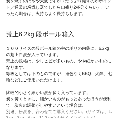
炭を熾すのはやや大変ですが（たっぷり熾すのがポイン
ト／通常の炭熾し器でしたら山盛り2杯分くらい）、い
ったん熾せば、火持ちよく長持ちします。
荒上6.2kg 段ボール箱入
１００サイズの段ボール箱の中のポリの内袋に、6.2kg
の荒上白炭が入っています。
荒上の規格は、少しヒビが多いもの、やや細かいものに
なります。
等級としては下のものですが、遜色なくBBQ、火鉢、七
輪などにご使用いただけます。
比較的小さく細かい炭が多く入っています。
炭を焚くときに、細かいものがもっとあったほうが便利
で、炭火の調整がしやすいという場合は、
別途、
粉炭を、合わせてご購入ください。(サイズは、1.
3kg、3kg、6kg、11.3kgの４サイズございます)