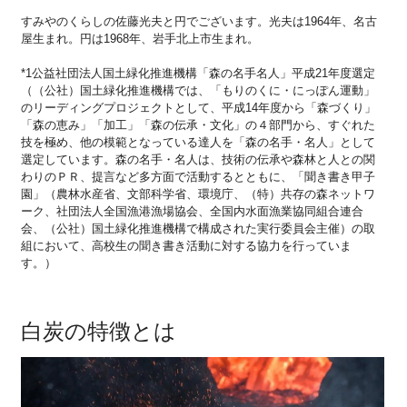
すみやのくらしの佐藤光夫と円でございます。光夫は1964年、名古
屋生まれ。円は1968年、岩手北上市生まれ。
*1公益社団法人国土緑化推進機構「森の名手名人」平成21年度選定
（（公社）国土緑化推進機構では、「もりのくに・にっぽん運動」
のリーディングプロジェクトとして、平成14年度から「森づくり」
「森の恵み」「加工」「森の伝承・文化」の４部門から、すぐれた
技を極め、他の模範となっている達人を「森の名手・名人」として
選定しています。森の名手・名人は、技術の伝承や森林と人との関
わりのＰＲ、提言など多方面で活動するとともに、「聞き書き甲子
園」（農林水産省、文部科学省、環境庁、（特）共存の森ネットワ
ーク、社団法人全国漁港漁場協会、全国内水面漁業協同組合連合
会、（公社）国土緑化推進機構で構成された実行委員会主催）の取
組において、高校生の聞き書き活動に対する協力を行っていま
す。）
白炭の特徴とは