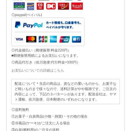
◎paypal(ペイパル)
◎代金後払い（郵便振替:料金220円）
■郵便振替用紙によるお支払いになります。
◎商品代引き（佐川急便:代引料金+330円）
お支払いについての詳細はこちら
配送について＊当店の商品は、炭などの重いものから、お菓子な
ど軽いものまで様々なので、送料計算がやや複雑です。ご注文の
内容によって、下記の３パターンがあります。配送会社は、ヤマ
ト運輸、佐川急便、日本郵便のいずれかになります。
◎送料無料
①お菓子・白炭商品(小物・雑貨)・その他の場合
②冷蔵品(ケーキ)がご注文に入る場合
③白炭(燃料用)のご注文の送料