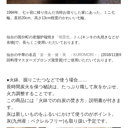
1994年、七ヶ宿に移り住んだ当時お借りした家にあった、ミニ七
輪。直径20cm、高さ13cm程度のかわいい七輪。
仙台の国分町の老舗炉端焼き
「地雷也」さん
(キンキの丸焼きなどが
名物)で、長らくご使用いただいております。
仙台の中華の名店
「楽・食・健・美 －KUROMORI－」
(2018/11第9
回料理マスターズブロンズ賞受賞)でご使用いただいております。
●火鉢、掘りごたつなどで使う場合……
長時間炭火を保つ秘訣は、たっぷり熾して灰をかぶせ、
火力調整することです。
この商品には「火鉢での白炭の焚き方」説明書が付きま
す。
灰は新しいものをふるいにかけて使うのがポイント。
灰(九州産：ベクレルフリー)も取り扱い予定です。