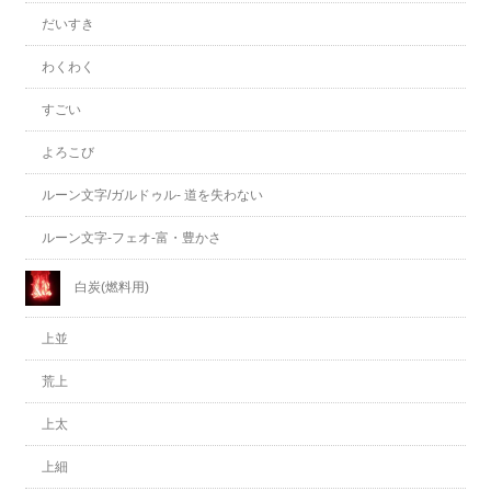
だいすき
わくわく
すごい
よろこび
ルーン文字/ガルドゥル- 道を失わない
ルーン文字-フェオ-富・豊かさ
白炭(燃料用)
上並
荒上
上太
上細