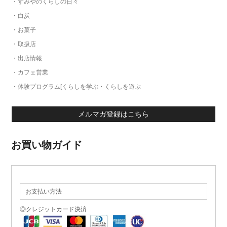
・
すみやのくらしの日々
・
白炭
・
お菓子
・
取扱店
・
出店情報
・
カフェ営業
・
体験プログラム[くらしを学ぶ・くらしを遊ぶ
メルマガ登録はこちら
お買い物ガイド
お支払い方法
◎クレジットカード決済