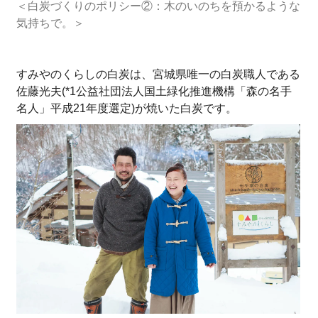
＜白炭づくりのポリシー②：木のいのちを預かるような
気持ちで。＞
すみやのくらしの白炭は、宮城県唯一の白炭職人である
佐藤光夫(*1公益社団法人国土緑化推進機構「森の名手
名人」平成21年度選定)が焼いた白炭です。