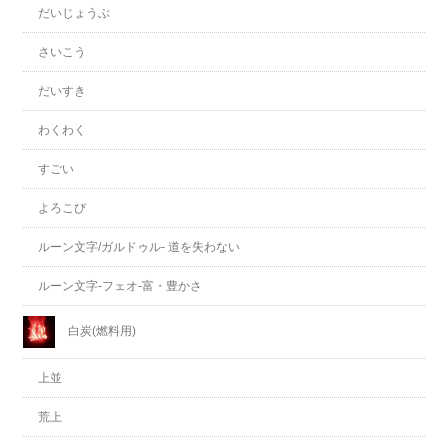
だいじょうぶ
さいこう
だいすき
わくわく
すごい
よろこび
ルーン文字/ガルドゥル- 道を失わない
ルーン文字-フェオ-富・豊かさ
白炭(燃料用)
上並
荒上