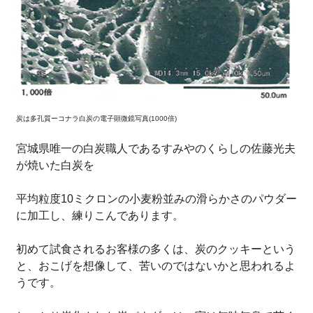
炭は多孔質ーコナラ白炭の電子顕微鏡写真(1000倍)
宮城県唯一の白炭職人であるすみやのくらしの佐藤光夫
が焼いた白炭を
平均粒度10ミクロンの小麦粉並みの滑らかさのパウダー
に加工し、練りこんであります。
初めて試食されるお客様の多くは、炭のクッキーという
と、おこげを想像して、苦いのではないかと思われるよ
うです。