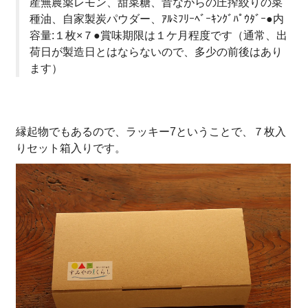
産無農薬レモン、甜菜糖、昔ながらの圧搾絞りの菜
種油、自家製炭パウダー、ｱﾙﾐﾌﾘｰﾍﾞｰｷﾝｸﾞﾊﾟｳﾀﾞｰ●内
容量:１枚×７●賞味期限は１ケ月程度です（通常、出
荷日が製造日とはならないので、多少の前後はあり
ます）
縁起物でもあるので、ラッキー7ということで、７枚入
りセット箱入りです。