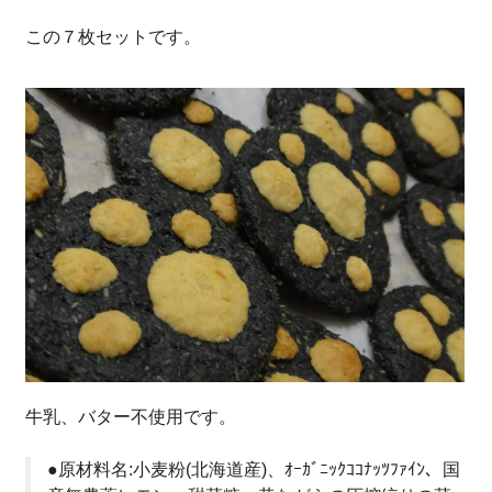
この７枚セットです。
牛乳、バター不使用です。
●原材料名:小麦粉(北海道産)、ｵｰｶﾞﾆｯｸｺｺﾅｯﾂﾌｧｲﾝ、国