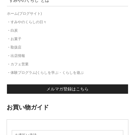
"すみやのくらし"とは
ホーム(ブログサイト)
・
すみやのくらしの日々
・
白炭
・
お菓子
・
取扱店
・
出店情報
・
カフェ営業
・
体験プログラム[くらしを学ぶ・くらしを遊ぶ
メルマガ登録はこちら
お買い物ガイド
お支払い方法