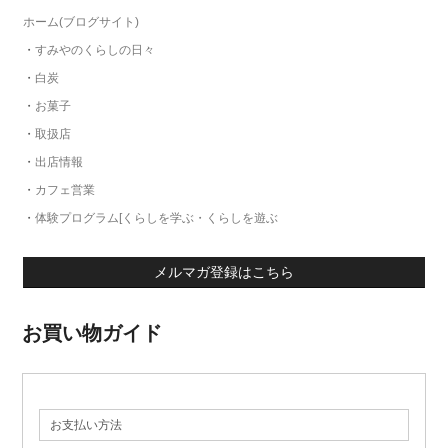
ホーム(ブログサイト)
・
すみやのくらしの日々
・
白炭
・
お菓子
・
取扱店
・
出店情報
・
カフェ営業
・
体験プログラム[くらしを学ぶ・くらしを遊ぶ
メルマガ登録はこちら
お買い物ガイド
お支払い方法