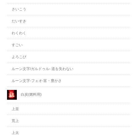
さいこう
だいすき
わくわく
すごい
よろこび
ルーン文字/ガルドゥル- 道を失わない
ルーン文字-フェオ-富・豊かさ
白炭(燃料用)
上並
荒上
上太