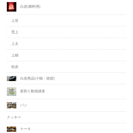
白炭(燃料用)
上並
荒上
上太
上細
粉炭
白炭商品(小物・雑貨)
薪割り動画講座
パン
クッキー
ケーキ