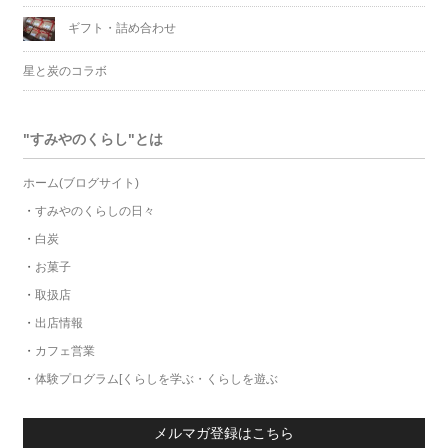
ギフト・詰め合わせ
星と炭のコラボ
"すみやのくらし"とは
ホーム(ブログサイト)
・
すみやのくらしの日々
・
白炭
・
お菓子
・
取扱店
・
出店情報
・
カフェ営業
・
体験プログラム[くらしを学ぶ・くらしを遊ぶ
メルマガ登録はこちら