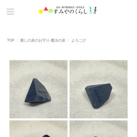
TOP
癒しの炭のお守り-魔法の炭
よろこび