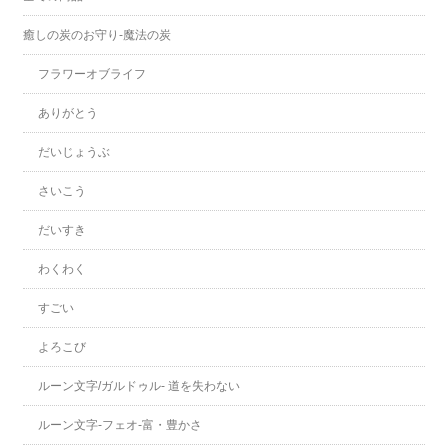
癒しの炭のお守り-魔法の炭
フラワーオブライフ
ありがとう
だいじょうぶ
さいこう
だいすき
わくわく
すごい
よろこび
ルーン文字/ガルドゥル- 道を失わない
ルーン文字-フェオ-富・豊かさ