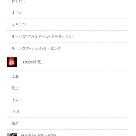
わくわく
すごい
よろこび
ルーン文字/ガルドゥル- 道を失わない
ルーン文字-フェオ-富・豊かさ
白炭(燃料用)
上並
荒上
上太
上細
粉炭
白炭商品(小物・雑貨)