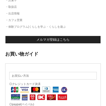
・
お菓子
・
取扱店
・
出店情報
・
カフェ営業
・
体験プログラム[くらしを学ぶ・くらしを遊ぶ
メルマガ登録はこちら
お買い物ガイド
お支払い方法
◎クレジットカード決済
◎paypal(ペイパル)